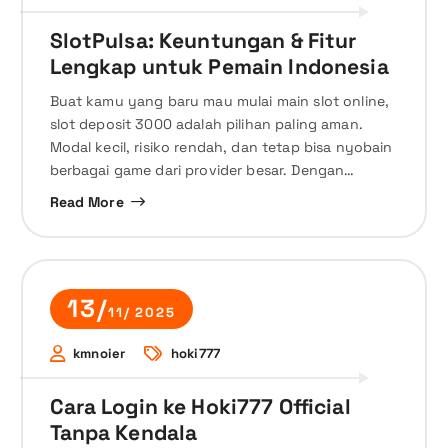
SlotPulsa: Keuntungan & Fitur
Lengkap untuk Pemain Indonesia
Buat kamu yang baru mau mulai main slot online,
slot deposit 3000 adalah pilihan paling aman.
Modal kecil, risiko rendah, dan tetap bisa nyobain
berbagai game dari provider besar. Dengan…
Read More
13/
11/ 2025
kmnoier
hoki777
Cara Login ke Hoki777 Official
Tanpa Kendala