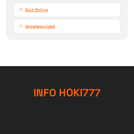
Slot Online
Uncategorized
7
7
7
I
I
N
F
K
O
O
H