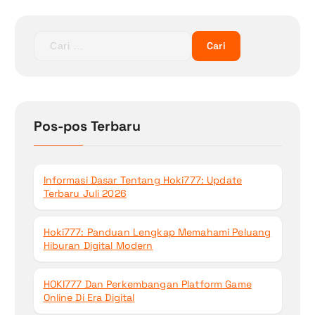
C
a
r
i
u
n
Pos-pos Terbaru
t
u
k
Informasi Dasar Tentang Hoki777: Update
:
Terbaru Juli 2026
Hoki777: Panduan Lengkap Memahami Peluang
Hiburan Digital Modern
HOKI777 Dan Perkembangan Platform Game
Online Di Era Digital