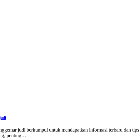
judi
ggemar judi berkumpul untuk mendapatkan informasi terbaru dan tips
ang, penting…