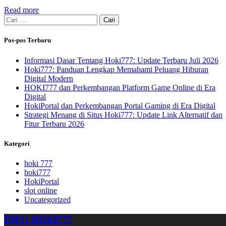
Read more
Cari
untuk:
Pos-pos Terbaru
Informasi Dasar Tentang Hoki777: Update Terbaru Juli 2026
Hoki777: Panduan Lengkap Memahami Peluang Hiburan
Digital Modern
HOKI777 dan Perkembangan Platform Game Online di Era
Digital
HokiPortal dan Perkembangan Portal Gaming di Era Digital
Strategi Menang di Situs Hoki777: Update Link Alternatif dan
Fitur Terbaru 2026
Kategori
hoki 777
hoki777
HokiPortal
slot online
Uncategorized
INFO HOKI777