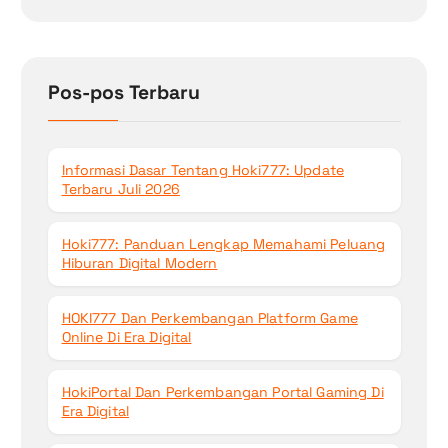
r
i
u
n
Pos-pos Terbaru
t
u
k
Informasi Dasar Tentang Hoki777: Update
:
Terbaru Juli 2026
Hoki777: Panduan Lengkap Memahami Peluang
Hiburan Digital Modern
HOKI777 Dan Perkembangan Platform Game
Online Di Era Digital
HokiPortal Dan Perkembangan Portal Gaming Di
Era Digital