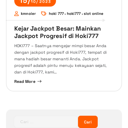
15/
10/ 2023
,
,
kmnoier
hoki 777
hoki777
slot online
Kejar Jackpot Besar: Mainkan
Jackpot Progresif di Hoki777
HOKI777 – Saatnya mengejar mimpi besar Anda
dengan jackpot progresif di Hoki777, tempat di
mana hadiah besar menanti Anda. Jackpot
progresif adalah pintu menuju kekayaan sejati,
dan di Hoki777, kami…
Read More
C
a