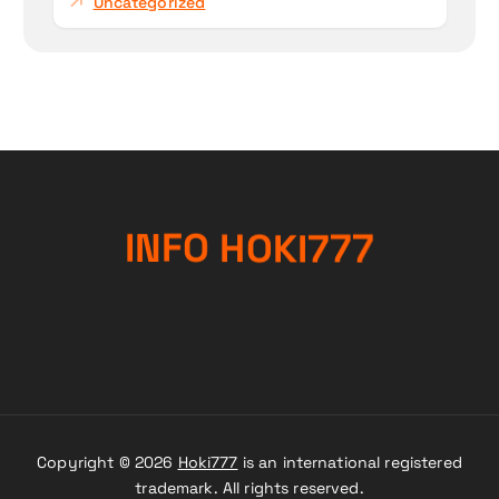
Uncategorized
7
7
I
K
7
I
N
O
F
H
O
Copyright © 2026
Hoki777
is an international registered
trademark. All rights reserved.