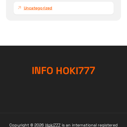
Uncategorized
I
7
K
O
7
H
I
N
O
F
7
Copyright © 2026
Hoki777
is an international registered