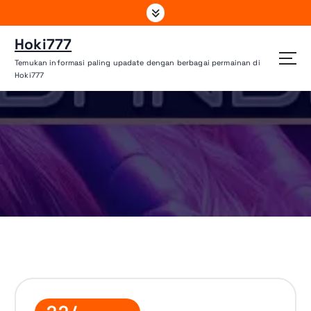
L
e
w
Hoki777
a
Temukan informasi paling upadate dengan berbagai permainan di
t
Hoki777
i
k
e
k
o
n
HOKI777
»
Mengenal Aturan Dasar
t
HOKI777
»
Mengenal Aturan Dasar
e
n