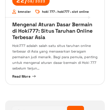
22/
08/ 2023
,
,
kmnoier
hoki 777
hoki777
slot online
Mengenal Aturan Dasar Bermain
di Hoki777: Situs Taruhan Online
Terbesar Asia
Hoki777 adalah salah satu situs taruhan online
terbesar di Asia yang menawarkan beragam
permainan judi menarik. Bagi para pemula, penting
untuk mengenal aturan dasar bermain di Hoki 777
sebelum terjun…
Read More
C