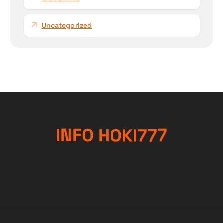
Uncategorized
I
7
K
O
7
H
I
N
O
F
7