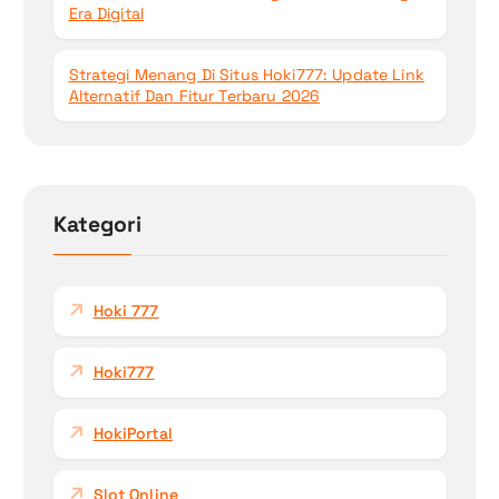
Era Digital
Strategi Menang Di Situs Hoki777: Update Link
Alternatif Dan Fitur Terbaru 2026
Kategori
Hoki 777
Hoki777
HokiPortal
Slot Online