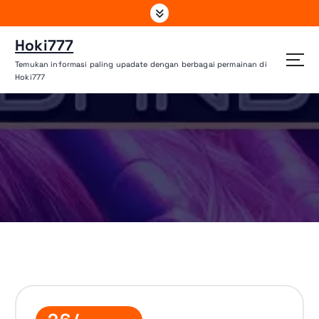
L
e
w
Hoki777
a
Temukan informasi paling upadate dengan berbagai permainan di
t
Hoki777
i
k
e
k
o
n
HOKI777
»
Nilkmati Sensasi Hoki777
t
HOKI777
»
Nilkmati Sensasi Hoki777
e
n