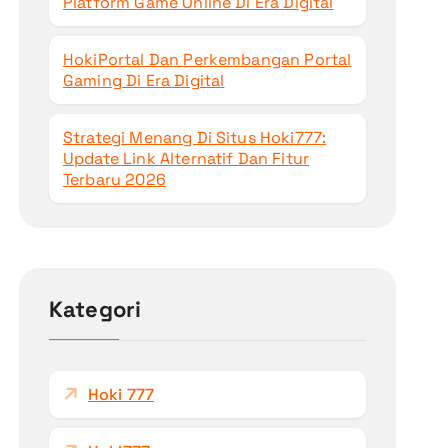
Platform Game Online Di Era Digital
HokiPortal Dan Perkembangan Portal
Gaming Di Era Digital
Strategi Menang Di Situs Hoki777:
Update Link Alternatif Dan Fitur
Terbaru 2026
Kategori
Hoki 777