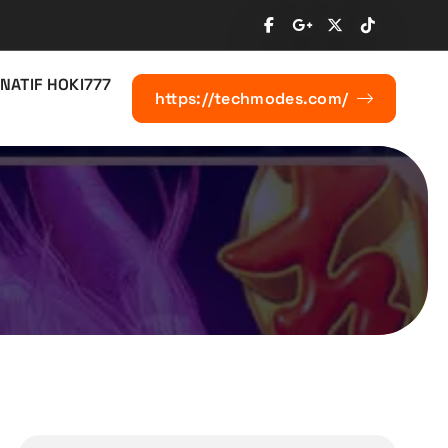
RNATIF HOKI777
https://techmodes.com/