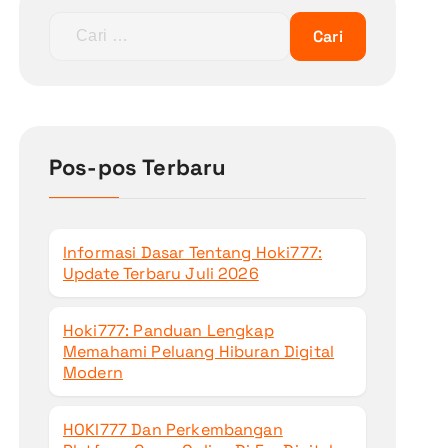
C
a
r
i
u
n
Pos-pos Terbaru
t
u
k
Informasi Dasar Tentang Hoki777:
:
Update Terbaru Juli 2026
Hoki777: Panduan Lengkap
Memahami Peluang Hiburan Digital
Modern
HOKI777 Dan Perkembangan