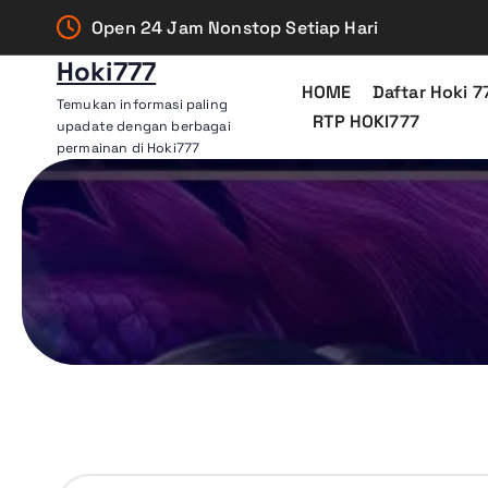
L
Open 24 Jam Nonstop Setiap Hari
e
Hoki777
w
HOME
Daftar Hoki 7
a
Temukan informasi paling
RTP HOKI777
upadate dengan berbagai
t
permainan di Hoki777
i
k
e
k
o
n
t
e
n