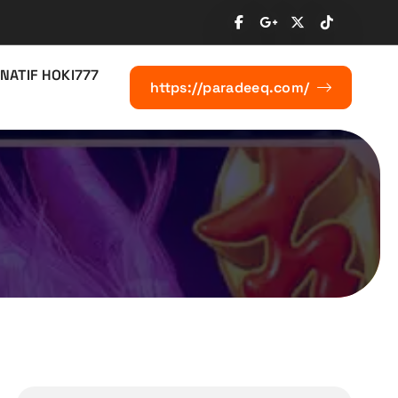
RNATIF HOKI777
https://paradeeq.com/