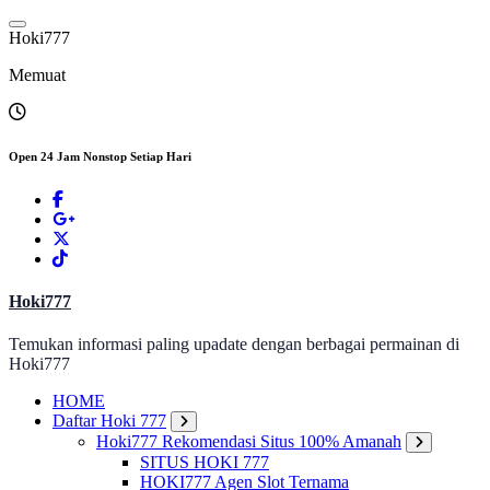
Lewati
ke
H
o
k
i
7
7
7
konten
Memuat
Open 24 Jam Nonstop Setiap Hari
Hoki777
Temukan informasi paling upadate dengan berbagai permainan di
Hoki777
HOME
Daftar Hoki 777
Hoki777 Rekomendasi Situs 100% Amanah
SITUS HOKI 777
HOKI777 Agen Slot Ternama