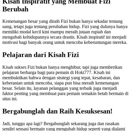
Kisah Inspiratif yang Membuat Fizi
Berubah
Kemenangan besar yang diraih Fizi bukan hanya sekadar tentang
uang, tetapi juga tentang perubahan hidup. Fizi yang dulunya hanya
memiliki modal kecil kini mampu meraih jutaan rupiah dan
mengubah kehidupannya secara drastis. Kisah inspiratif ini menjadi
motivasi bagi banyak orang untuk mencoba keberuntungan mereka.
Pelajaran dari Kisah Fizi
Kisah sukses Fizi bukan hanya menghibur, tapi juga memberikan
pelajaran berharga bagi para pemain di Hoki777. Kisah ini
membuktikan bahwa dengan strategi yang tepat, kesabaran, dan
keberanian untuk mencoba, siapa pun bisa meraih kemenangan
besar. Selain itu, layanan pelanggan yang terbaik juga menjadi
faktor penting yang membuat para pemain semakin betah bermain di
situs ini.
Bergabunglah dan Raih Kesuksesan!
Jadi, tunggu apa lagi? Bergabunglah sekarang juga dan rasakan
sendiri sensasi bermain yang mengubah hidup seperti yang dialami