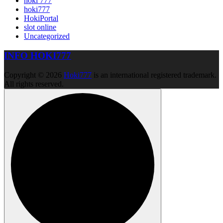
hoki 777
hoki777
HokiPortal
slot online
Uncategorized
INFO HOKI777
Copyright © 2026
Hoki777
is an international registered trademark.
All rights reserved.