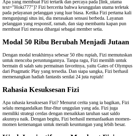
Apa yang membuat Fizi tertarik dan percaya pada [link_utama
text=”Hoki777″]? Fizi bercerita bahwa keunggulan utama terletak
pada pelayanan pelanggan yang luar biasa. Ketika Fizi pertama kali
mengunjungi situs ini, dia merasakan sensasi berbeda. Layanan
pelanggan yang responsif, ramah, dan siap membantu kapan pun
membuat Fizi merasa dihargai sebagai member setia.
Modal 50 Ribu Berubah Menjadi Jutaan
Dengan modal terakhirnya sebesar 50 ribu rupiah, Fizi memutuskan
untuk mencoba peruntungannya. Tanpa ragu, Fizi memilih untuk
bermain di salah satu permainan favoritnya, yaitu Gates of Olympus
dari Pragmatic Play yang tersedia. Dan siapa sangka, Fizi berhasil
memenangkan hadiah fantastis senilai 24 juta rupiah!
Rahasia Kesuksesan Fizi
Apa rahasia kesuksesan Fizi? Menurut cerita yang ia bagikan, Fizi
selalu mengandalkan fitur-fitur unggulan yang ada. Fizi juga
memiliki strategi cerdas dengan menaikkan taruhan saat saldo
akunnya naik. Dengan begitu, Fizi berhasil memanfaatkan momen-
momen kemenangan untuk meraih keuntungan yang lebih besar.