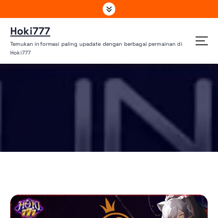
L
e
w
Hoki777
a
Temukan informasi paling upadate dengan berbagai permainan di
t
Hoki777
i
k
e
k
o
n
HOKI777
»
7 PERMAINAN SLOT ONLINE PALING GACOR
t
HOKI777
»
7 PERMAINAN SLOT ONLINE PALING GACOR
e
n