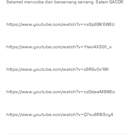
Selamat mencoba dan bersenang senang. Salam GACOR
https://www.youtube.com/watch?v=nxSp6BK6WEU
https://www.youtube.com/watch?v=Ylwo4X3G1_s
https://www.youtube.com/watch?v=sSRGv0x1l9I
https://www.youtube.com/watch?v=czOdawM8WEo
https://www.youtube.com/watch?v=Q7xu8RB3cy4