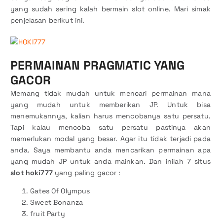
yang sudah sering kalah bermain slot online. Mari simak
penjelasan berikut ini.
PERMAINAN PRAGMATIC YANG
GACOR
Memang tidak mudah untuk mencari permainan mana
yang mudah untuk memberikan JP. Untuk bisa
menemukannya, kalian harus mencobanya satu persatu.
Tapi kalau mencoba satu persatu pastinya akan
memerlukan modal yang besar. Agar itu tidak terjadi pada
anda. Saya membantu anda mencarikan permainan apa
yang mudah JP untuk anda mainkan. Dan inilah 7 situs
slot hoki777
yang paling gacor :
Gates Of Olympus
Sweet Bonanza
fruit Party