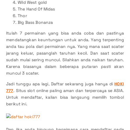
Wild West gold
The Hand Of Midas
Thor
Big Bass Bonanza
Itulah 7 permainan yang bisa anda coba dan pastinya
mendatangkan keuntungan untuk anda. Yang terpenting
anda tau pola dari permainan nya. Yang mana saat scater
jarang keluar, pasanglah taruhan kecil. Dan saat scater
sudah mulai sering muncul. Silahkan anda naikan taruhan.
Karena biasanya dalam beberapa putaran pasti akan
muncul 3 scater.
Jadi tunggu apa lagi, Daftar sekarang juga hanya di
HOKI
777
. Situs slot online paling aman dan terpercaya se ASIA.
Untuk mendaftar, kalian bisa langsung memilih tombol
berikut ini.
Dan jika anda bingung bagaimana cara mendaftar pada