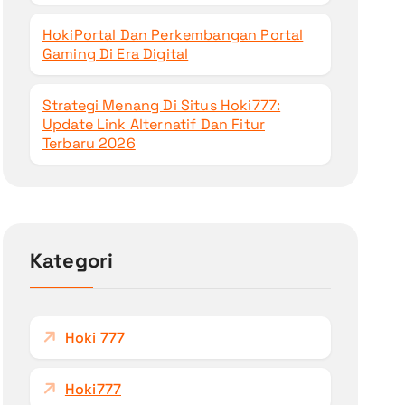
HokiPortal Dan Perkembangan Portal
Gaming Di Era Digital
Strategi Menang Di Situs Hoki777:
Update Link Alternatif Dan Fitur
Terbaru 2026
Kategori
Hoki 777
Hoki777