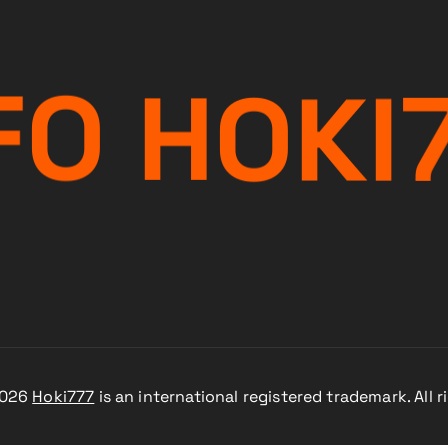
F
O
H
O
K
I
2026
Hoki777
is an international registered trademark. All r