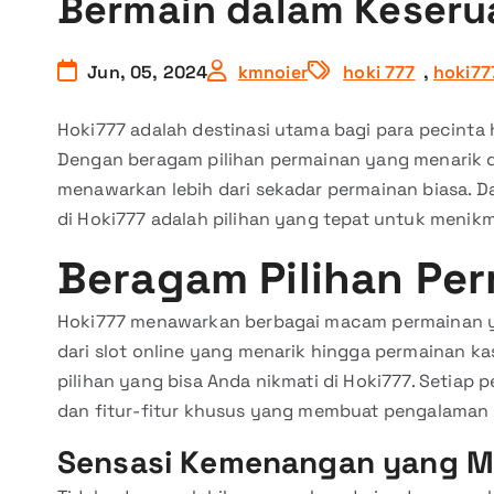
Bermain dalam Keserua
Jun, 05, 2024
kmnoier
hoki 777
,
hoki77
Hoki777 adalah destinasi utama bagi para pecinta
Dengan beragam pilihan permainan yang menarik 
menawarkan lebih dari sekadar permainan biasa. Da
di Hoki777 adalah pilihan yang tepat untuk menik
Beragam Pilihan Pe
Hoki777 menawarkan berbagai macam permainan ya
dari slot online yang menarik hingga permainan kas
pilihan yang bisa Anda nikmati di Hoki777. Setia
dan fitur-fitur khusus yang membuat pengalaman 
Sensasi Kemenangan yang 