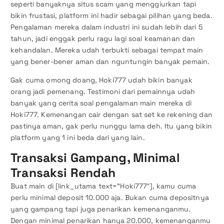
seperti banyaknya situs scam yang menggiurkan tapi
bikin frustasi, platform ini hadir sebagai pilihan yang beda.
Pengalaman mereka dalam industri ini sudah lebih dari 5
tahun, jadi enggak perlu ragu lagi soal keamanan dan
kehandalan. Mereka udah terbukti sebagai tempat main
yang bener-bener aman dan nguntungin banyak pemain.
Gak cuma omong doang, Hoki777 udah bikin banyak
orang jadi pemenang. Testimoni dari pemainnya udah
banyak yang cerita soal pengalaman main mereka di
Hoki777. Kemenangan cair dengan sat set ke rekening dan
pastinya aman, gak perlu nunggu lama deh. Itu yang bikin
platform yang 1 ini beda dari yang lain.
Transaksi Gampang, Minimal
Transaksi Rendah
Buat main di [link_utama text=”Hoki777″], kamu cuma
perlu minimal deposit 10.000 aja. Bukan cuma depositnya
yang gampang tapi juga penarikan kemenanganmu.
Dengan minimal penarikan hanya 20.000, kemenanganmu