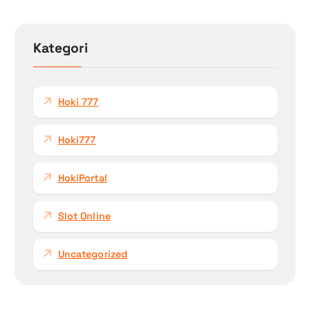
Kategori
Hoki 777
Hoki777
HokiPortal
Slot Online
Uncategorized