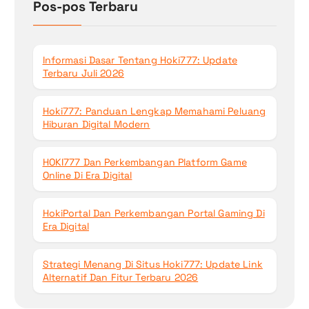
Pos-pos Terbaru
t
u
k
Informasi Dasar Tentang Hoki777: Update
:
Terbaru Juli 2026
Hoki777: Panduan Lengkap Memahami Peluang
Hiburan Digital Modern
HOKI777 Dan Perkembangan Platform Game
Online Di Era Digital
HokiPortal Dan Perkembangan Portal Gaming Di
Era Digital
Strategi Menang Di Situs Hoki777: Update Link
Alternatif Dan Fitur Terbaru 2026