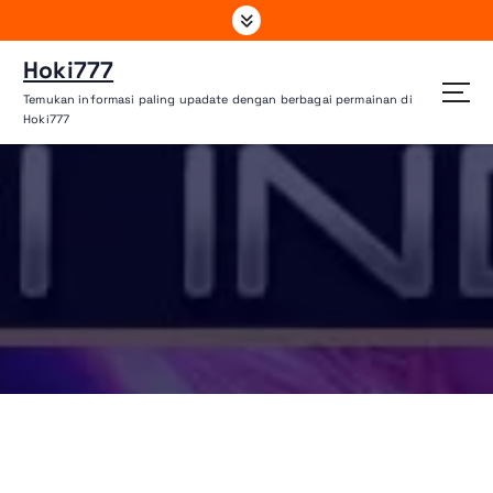
L
e
w
Hoki777
a
Temukan informasi paling upadate dengan berbagai permainan di
t
Hoki777
i
k
e
k
o
n
HOKI777
»
Kemenangan Cair dengan Sat Set dan Aman di
t
Hoki777
e
HOKI777
»
Kemenangan Cair dengan Sat Set dan
n
Aman di Hoki777