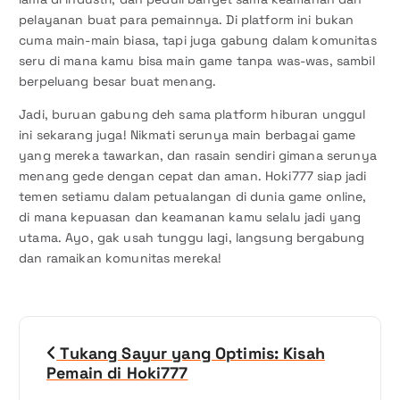
pelayanan buat para pemainnya. Di platform ini bukan
cuma main-main biasa, tapi juga gabung dalam komunitas
seru di mana kamu bisa main game tanpa was-was, sambil
berpeluang besar buat menang.
Jadi, buruan gabung deh sama platform hiburan unggul
ini sekarang juga! Nikmati serunya main berbagai game
yang mereka tawarkan, dan rasain sendiri gimana serunya
menang gede dengan cepat dan aman. Hoki777 siap jadi
temen setiamu dalam petualangan di dunia game online,
di mana kepuasan dan keamanan kamu selalu jadi yang
utama. Ayo, gak usah tunggu lagi, langsung bergabung
dan ramaikan komunitas mereka!
N
Tukang Sayur yang Optimis: Kisah
a
Pemain di Hoki777