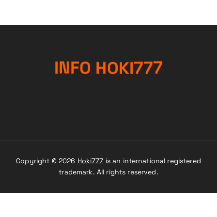
7
7
N
F
I
O
7
H
O
I
K
Copyright © 2026
Hoki777
is an international registered
trademark. All rights reserved.