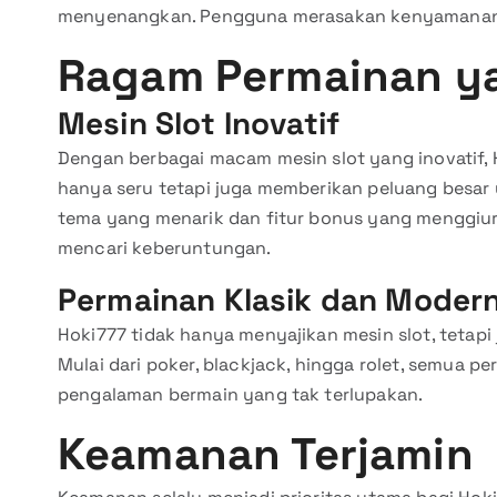
menyenangkan. Pengguna merasakan kenyamanan se
Ragam Permainan y
Mesin Slot Inovatif
Dengan berbagai macam mesin slot yang inovatif,
hanya seru tetapi juga memberikan peluang besar
tema yang menarik dan fitur bonus yang menggiur
mencari keberuntungan.
Permainan Klasik dan Moder
Hoki777 tidak hanya menyajikan mesin slot, tetapi
Mulai dari poker, blackjack, hingga rolet, semua
pengalaman bermain yang tak terlupakan.
Keamanan Terjamin