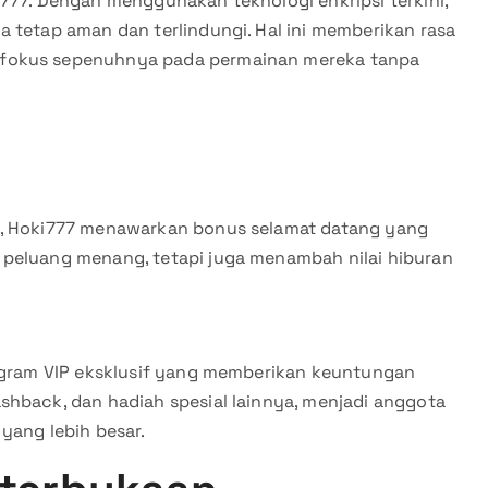
777. Dengan menggunakan teknologi enkripsi terkini,
 tetap aman dan terlindungi. Hal ini memberikan rasa
 fokus sepenuhnya pada permainan mereka tanpa
u, Hoki777 menawarkan bonus selamat datang yang
 peluang menang, tetapi juga menambah nilai hiburan
rogram VIP eksklusif yang memberikan keuntungan
shback, dan hadiah spesial lainnya, menjadi anggota
yang lebih besar.