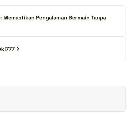
7: Memastikan Pengalaman Bermain Tanpa
oki777