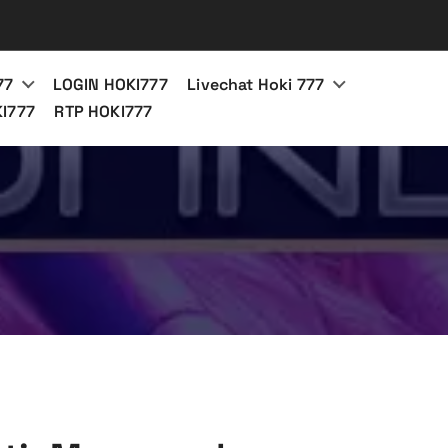
77
LOGIN HOKI777
Livechat Hoki 777
KI777
RTP HOKI777
gan Menanti: Mengungkap Rahasia Hoki777 untuk Sukses
gan Menanti: Mengungkap Rahasia Hoki777 untuk Sukses