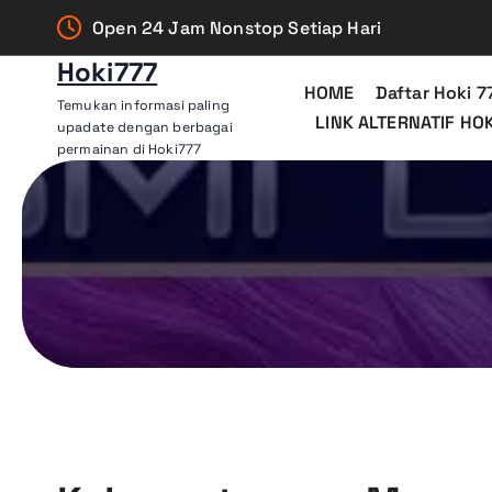
L
Open 24 Jam Nonstop Setiap Hari
e
Hoki777
w
HOME
Daftar Hoki 7
a
Temukan informasi paling
LINK ALTERNATIF HO
upadate dengan berbagai
t
permainan di Hoki777
i
k
e
k
o
HOKI777
»
Keberuntun
n
HOKI777
»
Keberuntun
t
e
n