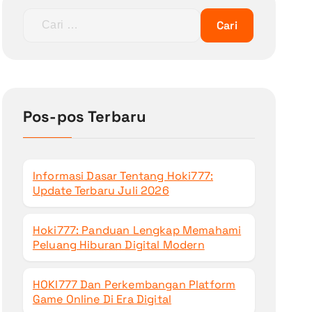
C
a
r
i
u
n
Pos-pos Terbaru
t
u
k
Informasi Dasar Tentang Hoki777:
:
Update Terbaru Juli 2026
Hoki777: Panduan Lengkap Memahami
Peluang Hiburan Digital Modern
HOKI777 Dan Perkembangan Platform
Game Online Di Era Digital