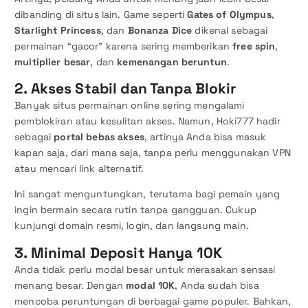
dibanding di situs lain. Game seperti
Gates of Olympus
,
Starlight Princess
, dan
Bonanza Dice
dikenal sebagai
permainan “gacor” karena sering memberikan
free spin
,
multiplier besar
, dan
kemenangan beruntun
.
2.
Akses Stabil dan Tanpa Blokir
Banyak situs permainan online sering mengalami
pemblokiran atau kesulitan akses. Namun, Hoki777 hadir
sebagai
portal bebas akses
, artinya Anda bisa masuk
kapan saja, dari mana saja, tanpa perlu menggunakan VPN
atau mencari link alternatif.
Ini sangat menguntungkan, terutama bagi pemain yang
ingin bermain secara rutin tanpa gangguan. Cukup
kunjungi domain resmi, login, dan langsung main.
3.
Minimal Deposit Hanya 10K
Anda tidak perlu modal besar untuk merasakan sensasi
menang besar. Dengan
modal 10K
, Anda sudah bisa
mencoba peruntungan di berbagai game populer. Bahkan,