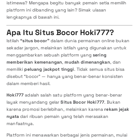
istimewa? Mengapa begitu banyak pemain setia memilih
platform ini dibanding yang lain? Simak ulasan
lengkapnya di bawah ini.
Apa Itu Situs Bocor Hoki777?
Istilah
“situs bocor”
dalam dunia permainan online bukan
sekadar jargon, melainkan istilah yang digunakan untuk
menggambarkan sebuah platform yang
sering
memberikan kemenangan
,
mudah dimenangkan
, dan
memiliki
peluang jackpot tinggi
. Tidak semua situs bisa
disebut “bocor” — hanya yang benar-benar konsisten
dalam memberi hasil.
Hoki777
adalah salah satu platform yang benar-benar
layak menyandang gelar
Situs Bocor Hoki777
. Bukan
karena promosi berlebihan, melainkan karena
rekam jejak
nyata
dari ribuan pemain yang telah merasakan
manfaatnya.
Platform ini menawarkan berbagai jenis permainan, mulai