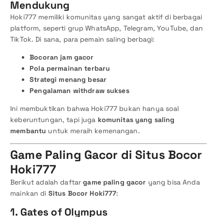
Mendukung
Hoki777 memiliki komunitas yang sangat aktif di berbagai
platform, seperti grup WhatsApp, Telegram, YouTube, dan
TikTok. Di sana, para pemain saling berbagi:
Bocoran jam gacor
Pola permainan terbaru
Strategi menang besar
Pengalaman withdraw sukses
Ini membuktikan bahwa Hoki777 bukan hanya soal
keberuntungan, tapi juga
komunitas yang saling
membantu
untuk meraih kemenangan.
Game Paling Gacor di Situs Bocor
Hoki777
Berikut adalah daftar
game paling gacor
yang bisa Anda
mainkan di
Situs Bocor Hoki777
:
1.
Gates of Olympus