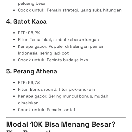
peluang besar
Cocok untuk: Pemain strategi, yang suka hitungan
4.
Gatot Kaca
RTP: 96,2%
Fitur: Tema lokal, simbol keberuntungan
Kenapa gacor: Populer di kalangan pemain
Indonesia, sering jackpot
Cocok untuk: Pecinta budaya lokal
5.
Perang Athena
RTP: 96,7%
Fitur: Bonus round, fitur pick-and-win
Kenapa gacor: Sering muncul bonus, mudah
dimainkan
Cocok untuk: Pemain santai
Modal 10K Bisa Menang Besar?