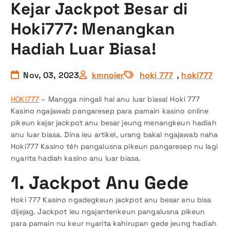
Kejar Jackpot Besar di
Hoki777: Menangkan
Hadiah Luar Biasa!
Nov, 03, 2023
kmnoier
hoki 777
,
hoki777
HOKI777
– Mangga ningali hal anu luar biasa! Hoki 777
Kasino ngajawab pangaresep para pamain kasino online
pikeun kejar jackpot anu besar jeung menangkeun hadiah
anu luar biasa. Dina ieu artikel, urang bakal ngajawab naha
Hoki777 Kasino téh pangalusna pikeun pangaresep nu lagi
nyarita hadiah kasino anu luar biasa.
1. Jackpot Anu Gede
Hoki 777 Kasino ngadegkeun jackpot anu besar anu bisa
dijejag. Jackpot ieu ngajantenkeun pangalusna pikeun
para pamain nu keur nyarita kahirupan gede jeung hadiah