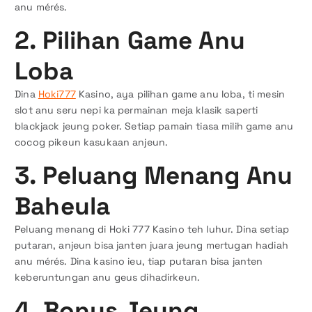
anu mérés.
2. Pilihan Game Anu
Loba
Dina
Hoki777
Kasino, aya pilihan game anu loba, ti mesin
slot anu seru nepi ka permainan meja klasik saperti
blackjack jeung poker. Setiap pamain tiasa milih game anu
cocog pikeun kasukaan anjeun.
3. Peluang Menang Anu
Baheula
Peluang menang di Hoki 777 Kasino teh luhur. Dina setiap
putaran, anjeun bisa janten juara jeung mertugan hadiah
anu mérés. Dina kasino ieu, tiap putaran bisa janten
keberuntungan anu geus dihadirkeun.
4. Bonus Jeung