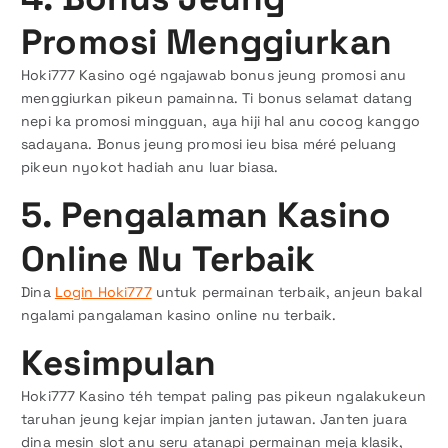
Promosi Menggiurkan
Hoki777 Kasino ogé ngajawab bonus jeung promosi anu
menggiurkan pikeun pamainna. Ti bonus selamat datang
nepi ka promosi mingguan, aya hiji hal anu cocog kanggo
sadayana. Bonus jeung promosi ieu bisa méré peluang
pikeun nyokot hadiah anu luar biasa.
5. Pengalaman Kasino
Online Nu Terbaik
Dina
Login Hoki777
untuk permainan terbaik, anjeun bakal
ngalami pangalaman kasino online nu terbaik.
Kesimpulan
Hoki777 Kasino téh tempat paling pas pikeun ngalakukeun
taruhan jeung kejar impian janten jutawan. Janten juara
dina mesin slot anu seru atanapi permainan meja klasik,