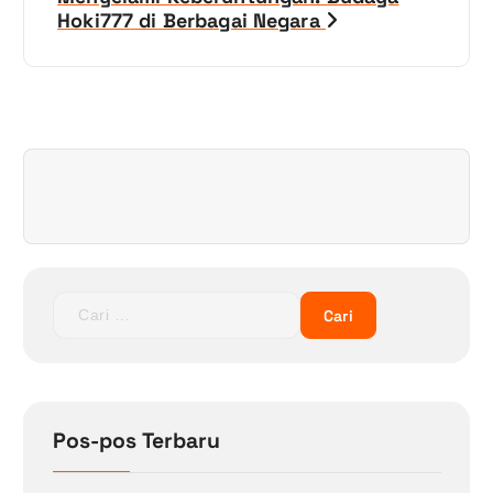
g
Hoki777 di Berbagai Negara
a
s
i
p
o
s
C
a
r
i
u
n
Pos-pos Terbaru
t
u