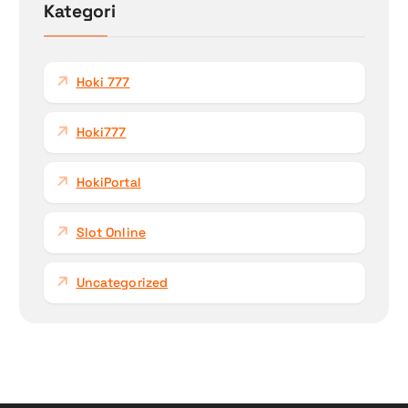
Kategori
Hoki 777
Hoki777
HokiPortal
Slot Online
Uncategorized