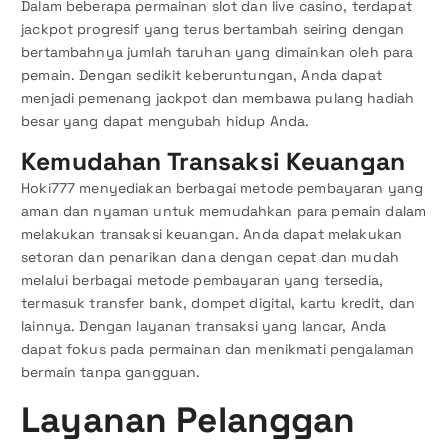
Dalam beberapa permainan slot dan live casino, terdapat
jackpot progresif yang terus bertambah seiring dengan
bertambahnya jumlah taruhan yang dimainkan oleh para
pemain. Dengan sedikit keberuntungan, Anda dapat
menjadi pemenang jackpot dan membawa pulang hadiah
besar yang dapat mengubah hidup Anda.
Kemudahan Transaksi Keuangan
Hoki777 menyediakan berbagai metode pembayaran yang
aman dan nyaman untuk memudahkan para pemain dalam
melakukan transaksi keuangan. Anda dapat melakukan
setoran dan penarikan dana dengan cepat dan mudah
melalui berbagai metode pembayaran yang tersedia,
termasuk transfer bank, dompet digital, kartu kredit, dan
lainnya. Dengan layanan transaksi yang lancar, Anda
dapat fokus pada permainan dan menikmati pengalaman
bermain tanpa gangguan.
Layanan Pelanggan