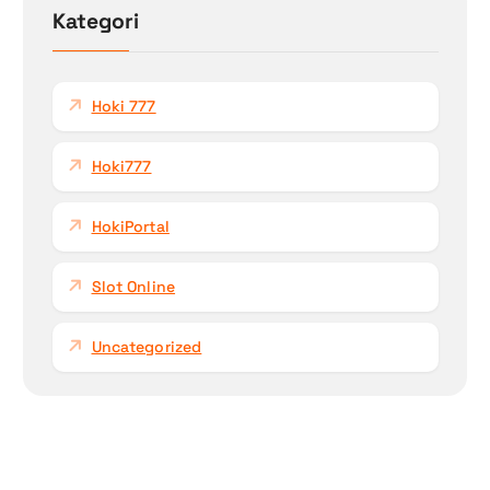
Kategori
Hoki 777
Hoki777
HokiPortal
Slot Online
Uncategorized