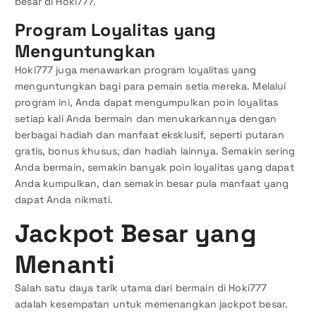
besar di Hoki777.
Program Loyalitas yang
Menguntungkan
Hoki777 juga menawarkan program loyalitas yang
menguntungkan bagi para pemain setia mereka. Melalui
program ini, Anda dapat mengumpulkan poin loyalitas
setiap kali Anda bermain dan menukarkannya dengan
berbagai hadiah dan manfaat eksklusif, seperti putaran
gratis, bonus khusus, dan hadiah lainnya. Semakin sering
Anda bermain, semakin banyak poin loyalitas yang dapat
Anda kumpulkan, dan semakin besar pula manfaat yang
dapat Anda nikmati.
Jackpot Besar yang
Menanti
Salah satu daya tarik utama dari bermain di Hoki777
adalah kesempatan untuk memenangkan jackpot besar.