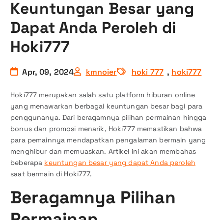
Keuntungan Besar yang
Dapat Anda Peroleh di
Hoki777
Apr, 09, 2024
kmnoier
hoki 777
,
hoki777
Hoki777 merupakan salah satu platform hiburan online
yang menawarkan berbagai keuntungan besar bagi para
penggunanya. Dari beragamnya pilihan permainan hingga
bonus dan promosi menarik, Hoki777 memastikan bahwa
para pemainnya mendapatkan pengalaman bermain yang
menghibur dan memuaskan. Artikel ini akan membahas
beberapa
keuntungan besar yang dapat Anda peroleh
saat bermain di Hoki777.
Beragamnya Pilihan
Permainan