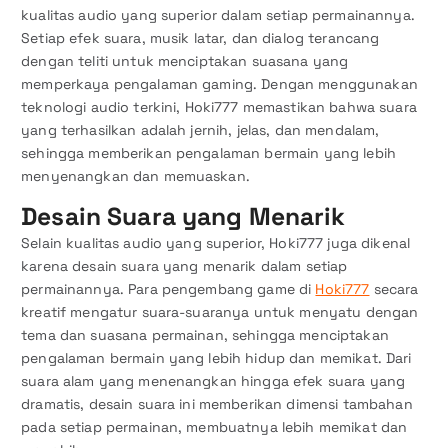
kualitas audio yang superior dalam setiap permainannya.
Setiap efek suara, musik latar, dan dialog terancang
dengan teliti untuk menciptakan suasana yang
memperkaya pengalaman gaming. Dengan menggunakan
teknologi audio terkini, Hoki777 memastikan bahwa suara
yang terhasilkan adalah jernih, jelas, dan mendalam,
sehingga memberikan pengalaman bermain yang lebih
menyenangkan dan memuaskan.
Desain Suara yang Menarik
Selain kualitas audio yang superior, Hoki777 juga dikenal
karena desain suara yang menarik dalam setiap
permainannya. Para pengembang game di
Hoki777
secara
kreatif mengatur suara-suaranya untuk menyatu dengan
tema dan suasana permainan, sehingga menciptakan
pengalaman bermain yang lebih hidup dan memikat. Dari
suara alam yang menenangkan hingga efek suara yang
dramatis, desain suara ini memberikan dimensi tambahan
pada setiap permainan, membuatnya lebih memikat dan