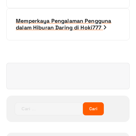
v
i
Memperkaya Pengalaman Pengguna
dalam Hiburan Daring di Hoki777
g
a
s
i
p
o
C
s
a
r
i
u