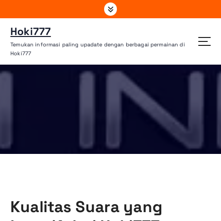
L
e
w
Hoki777
a
Temukan informasi paling upadate dengan berbagai permainan di
t
Hoki777
i
k
e
k
o
n
HOKI777
»
Kualitas Suara yang Imersif dari Hoki777
t
HOKI777
»
Kualitas Suara yang Imersif dari Hoki777
e
n
Kualitas Suara yang