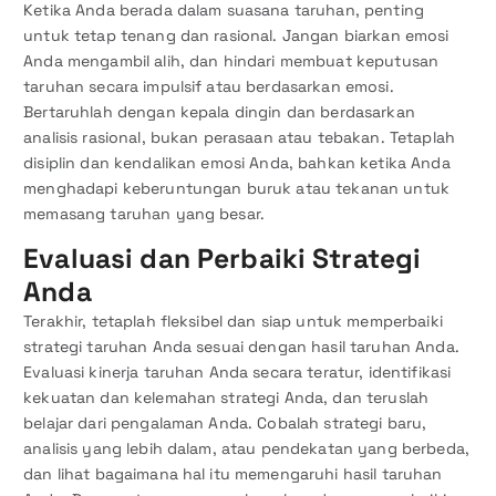
Ketika Anda berada dalam suasana taruhan, penting
untuk tetap tenang dan rasional. Jangan biarkan emosi
Anda mengambil alih, dan hindari membuat keputusan
taruhan secara impulsif atau berdasarkan emosi.
Bertaruhlah dengan kepala dingin dan berdasarkan
analisis rasional, bukan perasaan atau tebakan. Tetaplah
disiplin dan kendalikan emosi Anda, bahkan ketika Anda
menghadapi keberuntungan buruk atau tekanan untuk
memasang taruhan yang besar.
Evaluasi dan Perbaiki Strategi
Anda
Terakhir, tetaplah fleksibel dan siap untuk memperbaiki
strategi taruhan Anda sesuai dengan hasil taruhan Anda.
Evaluasi kinerja taruhan Anda secara teratur, identifikasi
kekuatan dan kelemahan strategi Anda, dan teruslah
belajar dari pengalaman Anda. Cobalah strategi baru,
analisis yang lebih dalam, atau pendekatan yang berbeda,
dan lihat bagaimana hal itu memengaruhi hasil taruhan