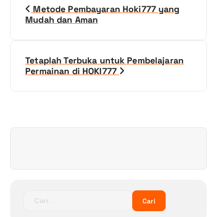
Metode Pembayaran Hoki777 yang
a
Mudah dan Aman
v
i
Tetaplah Terbuka untuk Pembelajaran
Permainan di HOKI777
g
a
s
i
p
o
C
s
a