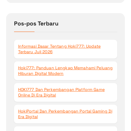
r
i
u
n
Pos-pos Terbaru
t
u
k
Informasi Dasar Tentang Hoki777: Update
:
Terbaru Juli 2026
Hoki777: Panduan Lengkap Memahami Peluang
Hiburan Digital Modern
HOKI777 Dan Perkembangan Platform Game
Online Di Era Digital
HokiPortal Dan Perkembangan Portal Gaming Di
Era Digital