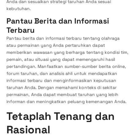
Anda dan sesuaikan strategi taruhan Anda sesuai
kebutuhan.
Pantau Berita dan Informasi
Terbaru
Pantau berita dan informasi terbaru tentang olahraga
atau permainan yang Anda pertaruhkan dapat
memberikan wawasan yang berharga tentang kondisi tim,
pemain, atau situasi yang dapat memengaruhi hasil
pertandingan. Manfaatkan sumber-sumber berita online,
forum taruhan, dan analisis ahli untuk mendapatkan
informasi terbaru dan menginformasikan keputusan
taruhan Anda. Dengan memahami konteks di sekitar
permainan, Anda dapat membuat taruhan yang lebih
informan dan meningkatkan peluang kemenangan Anda.
Tetaplah Tenang dan
Rasional