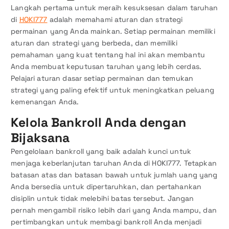
Langkah pertama untuk meraih kesuksesan dalam taruhan
di
HOKI777
adalah memahami aturan dan strategi
permainan yang Anda mainkan. Setiap permainan memiliki
aturan dan strategi yang berbeda, dan memiliki
pemahaman yang kuat tentang hal ini akan membantu
Anda membuat keputusan taruhan yang lebih cerdas.
Pelajari aturan dasar setiap permainan dan temukan
strategi yang paling efektif untuk meningkatkan peluang
kemenangan Anda.
Kelola Bankroll Anda dengan
Bijaksana
Pengelolaan bankroll yang baik adalah kunci untuk
menjaga keberlanjutan taruhan Anda di HOKI777. Tetapkan
batasan atas dan batasan bawah untuk jumlah uang yang
Anda bersedia untuk dipertaruhkan, dan pertahankan
disiplin untuk tidak melebihi batas tersebut. Jangan
pernah mengambil risiko lebih dari yang Anda mampu, dan
pertimbangkan untuk membagi bankroll Anda menjadi