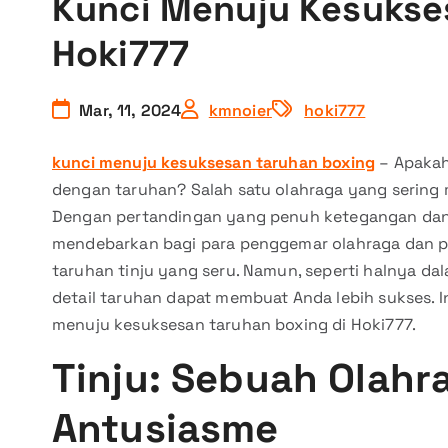
Kunci Menuju Kesukse
Hoki777
Mar, 11, 2024
kmnoier
hoki777
kunci menuju kesuksesan taruhan boxing
– Apakah
dengan taruhan? Salah satu olahraga yang sering m
Dengan pertandingan yang penuh ketegangan dan
mendebarkan bagi para penggemar olahraga dan p
taruhan tinju yang seru. Namun, seperti halnya da
detail taruhan dapat membuat Anda lebih sukses. 
menuju kesuksesan taruhan boxing di Hoki777.
Tinju: Sebuah Olah
Antusiasme