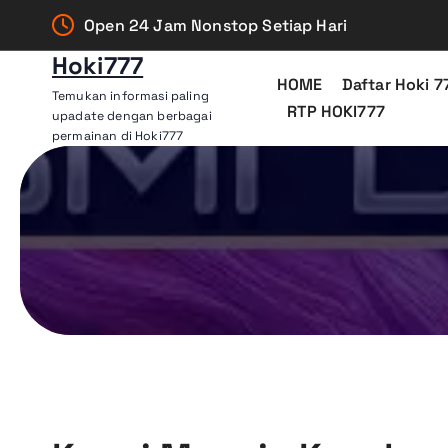
L
Open 24 Jam Nonstop Setiap Hari
e
Hoki777
w
HOME
Daftar Hoki 7
a
Temukan informasi paling
RTP HOKI777
upadate dengan berbagai
t
permainan di Hoki777
i
k
e
k
o
HO
n
HO
t
e
n