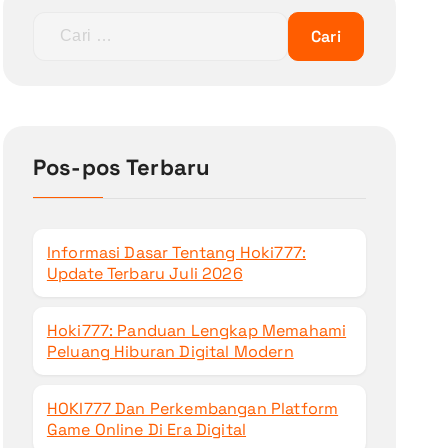
C
a
r
i
u
n
Pos-pos Terbaru
t
u
k
Informasi Dasar Tentang Hoki777:
:
Update Terbaru Juli 2026
Hoki777: Panduan Lengkap Memahami
Peluang Hiburan Digital Modern
HOKI777 Dan Perkembangan Platform
Game Online Di Era Digital