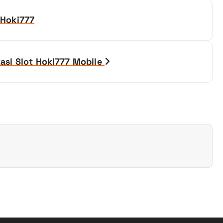
 Hoki777
asi Slot Hoki777 Mobile