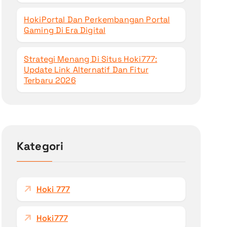
HokiPortal Dan Perkembangan Portal
Gaming Di Era Digital
Strategi Menang Di Situs Hoki777:
Update Link Alternatif Dan Fitur
Terbaru 2026
Kategori
Hoki 777
Hoki777