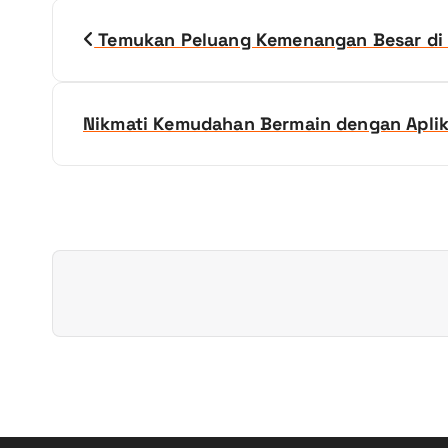
N
Temukan Peluang Kemenangan Besar di
a
v
Nikmati Kemudahan Bermain dengan Aplik
i
g
a
s
i
p