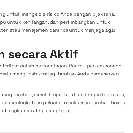
ng untuk mengelola risiko Anda dengan bijaksana.
mpu untuk kehilangan, dan pertimbangkan untuk
sten atau manajemen bankroll untuk menjaga agar
 secara Aktif
p terlibat dalam pertandingan. Pantau perkembangan
a perlu mengubah strategi taruhan Anda berdasarkan
uang taruhan, memilih opsi taruhan dengan bijaksana,
apat meningkatkan peluang kesuksesan taruhan boxing
 dan terapkan strategi yang tepat.