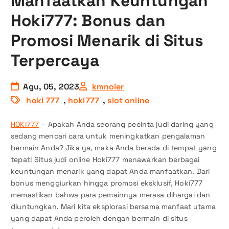
Manfaatkan Keuntungan
Hoki777: Bonus dan
Promosi Menarik di Situs
Terpercaya
Agu, 05, 2023
kmnoier
hoki 777
,
hoki777
,
slot online
HOKI777
– Apakah Anda seorang pecinta judi daring yang
sedang mencari cara untuk meningkatkan pengalaman
bermain Anda? Jika ya, maka Anda berada di tempat yang
tepat! Situs judi online Hoki777 menawarkan berbagai
keuntungan menarik yang dapat Anda manfaatkan. Dari
bonus menggiurkan hingga promosi eksklusif, Hoki777
memastikan bahwa para pemainnya merasa dihargai dan
diuntungkan. Mari kita eksplorasi bersama manfaat utama
yang dapat Anda peroleh dengan bermain di situs