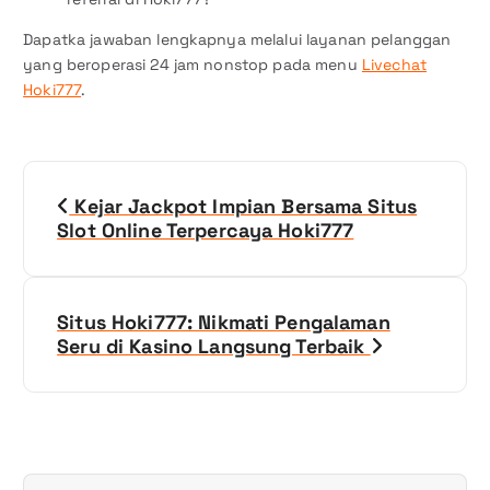
Dapatka jawaban lengkapnya melalui layanan pelanggan
yang beroperasi 24 jam nonstop pada menu
Livechat
Hoki777
.
N
Kejar Jackpot Impian Bersama Situs
a
Slot Online Terpercaya Hoki777
v
i
Situs Hoki777: Nikmati Pengalaman
Seru di Kasino Langsung Terbaik
g
a
s