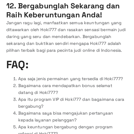
12. Bergabunglah Sekarang dan
Raih Keberuntungan Anda!
Jangan ragu lagi, manfaatkan semua keuntungan yang
ditawarkan oleh Hoki777 dan rasakan sensasi bermain judi
daring yang seru dan mendebarkan. Bergabunglah
sekarang dan buktikan sendiri mengapa Hoki777 adalah
pilihan terbaik bagi para pecinta judi online di Indonesia.
FAQ:
Apa saja jenis permainan yang tersedia di Hoki777?
Bagaimana cara mendapatkan bonus selamat
datang di Hoki777?
Apa itu program VIP di Hoki777 dan bagaimana cara
bergabung?
Bagaimana saya bisa mengajukan pertanyaan
kepada layanan pelanggan?
Apa keuntungan bergabung dengan program
referral di Hoki777?