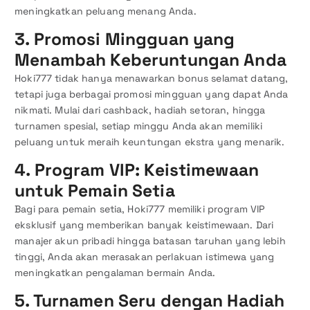
meningkatkan peluang menang Anda.
3. Promosi Mingguan yang
Menambah Keberuntungan Anda
Hoki777 tidak hanya menawarkan bonus selamat datang,
tetapi juga berbagai promosi mingguan yang dapat Anda
nikmati. Mulai dari cashback, hadiah setoran, hingga
turnamen spesial, setiap minggu Anda akan memiliki
peluang untuk meraih keuntungan ekstra yang menarik.
4. Program VIP: Keistimewaan
untuk Pemain Setia
Bagi para pemain setia, Hoki777 memiliki program VIP
eksklusif yang memberikan banyak keistimewaan. Dari
manajer akun pribadi hingga batasan taruhan yang lebih
tinggi, Anda akan merasakan perlakuan istimewa yang
meningkatkan pengalaman bermain Anda.
5. Turnamen Seru dengan Hadiah