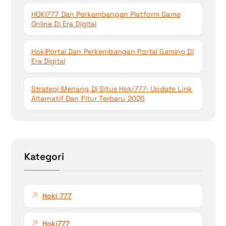
HOKI777 Dan Perkembangan Platform Game
Online Di Era Digital
HokiPortal Dan Perkembangan Portal Gaming Di
Era Digital
Strategi Menang Di Situs Hoki777: Update Link
Alternatif Dan Fitur Terbaru 2026
Kategori
Hoki 777
Hoki777