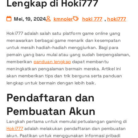
Lengkap di Hoki777
Mei, 19, 2024
kmnoier
hoki 777
,
hoki777
Hoki777 adalah salah satu platform game online yang
menawarkan berbagai game menarik dan kesempatan
untuk meraih hadiah-hadiah menggiurkan. Bagi para
pemain yang baru mulai atau yang sudah berpengalaman,
memberikan
panduan lengkap
dapat membantu
meningkatkan pengalaman bermain mereka. Artikel ini
akan memberikan tips dan trik berguna serta panduan
lengkap untuk bermain dengan lebih baik.
Pendaftaran dan
Pembuatan Akun
Langkah pertama untuk memulai petualangan gaming di
Hoki777
adalah melakukan pendaftaran dan pembuatan
akun. Pastikan untuk menggunakan informasi pribadi