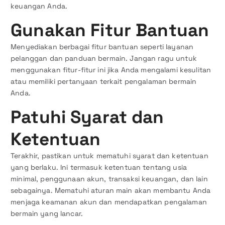
keuangan Anda.
Gunakan Fitur Bantuan
Menyediakan berbagai fitur bantuan seperti layanan
pelanggan dan panduan bermain. Jangan ragu untuk
menggunakan fitur-fitur ini jika Anda mengalami kesulitan
atau memiliki pertanyaan terkait pengalaman bermain
Anda.
Patuhi Syarat dan
Ketentuan
Terakhir, pastikan untuk mematuhi syarat dan ketentuan
yang berlaku. Ini termasuk ketentuan tentang usia
minimal, penggunaan akun, transaksi keuangan, dan lain
sebagainya. Mematuhi aturan main akan membantu Anda
menjaga keamanan akun dan mendapatkan pengalaman
bermain yang lancar.