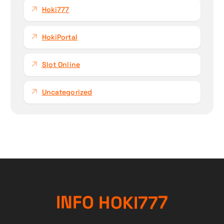
Hoki777
HokiPortal
Slot Online
Uncategorized
7
7
N
I
F
O
7
H
O
I
K