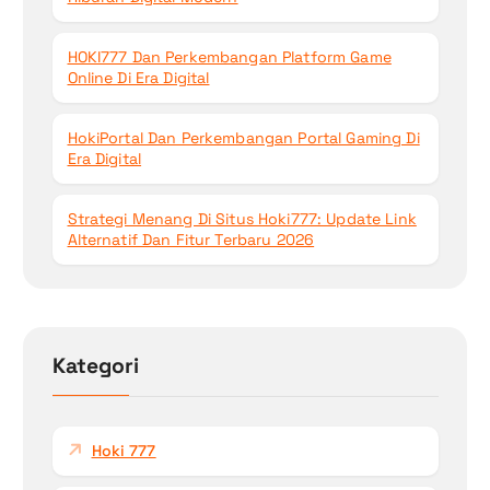
HOKI777 Dan Perkembangan Platform Game
Online Di Era Digital
HokiPortal Dan Perkembangan Portal Gaming Di
Era Digital
Strategi Menang Di Situs Hoki777: Update Link
Alternatif Dan Fitur Terbaru 2026
Kategori
Hoki 777