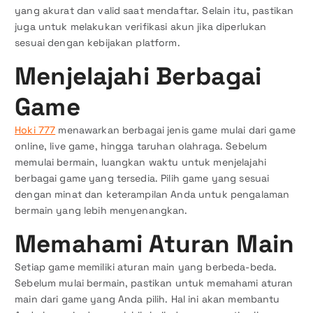
yang akurat dan valid saat mendaftar. Selain itu, pastikan
juga untuk melakukan verifikasi akun jika diperlukan
sesuai dengan kebijakan platform.
Menjelajahi Berbagai
Game
Hoki 777
menawarkan berbagai jenis game mulai dari game
online, live game, hingga taruhan olahraga. Sebelum
memulai bermain, luangkan waktu untuk menjelajahi
berbagai game yang tersedia. Pilih game yang sesuai
dengan minat dan keterampilan Anda untuk pengalaman
bermain yang lebih menyenangkan.
Memahami Aturan Main
Setiap game memiliki aturan main yang berbeda-beda.
Sebelum mulai bermain, pastikan untuk memahami aturan
main dari game yang Anda pilih. Hal ini akan membantu