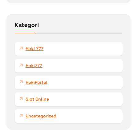
Kategori
Hoki 777
Hoki777
HokiPortal
Slot Online
Uncategorized