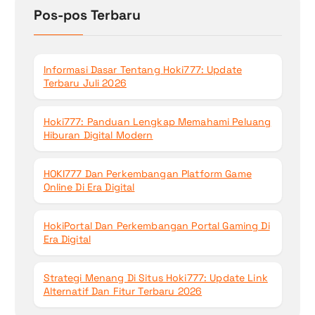
n
Pos-pos Terbaru
t
u
k
Informasi Dasar Tentang Hoki777: Update
:
Terbaru Juli 2026
Hoki777: Panduan Lengkap Memahami Peluang
Hiburan Digital Modern
HOKI777 Dan Perkembangan Platform Game
Online Di Era Digital
HokiPortal Dan Perkembangan Portal Gaming Di
Era Digital
Strategi Menang Di Situs Hoki777: Update Link
Alternatif Dan Fitur Terbaru 2026