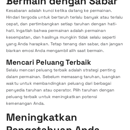
Bermain dengan Sabar
Kesabaran adalah kunci ketika datang ke permainan.
Hindari tergoda untuk bertaruh terlalu banyak atau terlalu
cepat, dan pertimbangkan setiap taruhan dengan hati-
hati. Ingatlah bahwa permainan adalah permainan
kesempatan, dan hasilnya mungkin tidak selalu seperti
yang Anda harapkan. Tetap tenang dan sabar, dan jangan
biarkan emosi Anda mengambil alih saat bermain.
Mencari Peluang Terbaik
Selalu mencari peluang terbaik adalah strategi penting
dalam permainan. Sebelum memasang taruhan, luangkan
waktu untuk membandingkan peluang dari berbagai
penyedia taruhan atau operator. Pilih taruhan dengan
peluang terbaik untuk meningkatkan potensi
kemenangan Anda.
Meningkatkan
Pengetahuan Anda