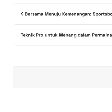
N
Bersama Menuju Kemenangan: Sportsbo
a
v
Teknik Pro untuk Menang dalam Permaina
i
g
a
s
i
p