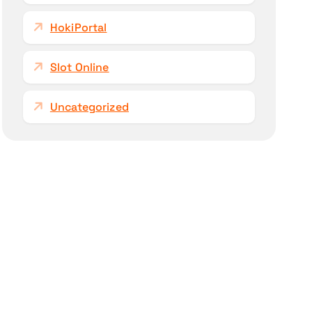
HokiPortal
Slot Online
Uncategorized