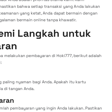
mastikan bahwa setiap transaksi yang Anda lakukan
 keamanan yang ketat, Anda dapat bermain dengan
galaman bermain online tanpa khawatir.
emi Langkah untuk
ran
a melakukan pembayaran di Hoki777, berikut adalah
:
paling nyaman bagi Anda. Apakah itu kartu
ada di tangan Anda.
aran
mlah pembayaran yang ingin Anda lakukan. Pastikan