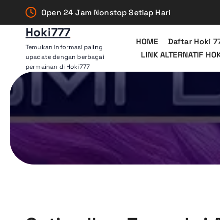
L
Open 24 Jam Nonstop Setiap Hari
e
Hoki777
w
HOME
Daftar Hoki 7
a
Temukan informasi paling
LINK ALTERNATIF HO
upadate dengan berbagai
t
permainan di Hoki777
i
k
e
k
o
HOKI777
n
HOKI777
t
e
n