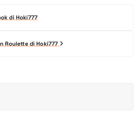
ok di Hoki777
n Roulette di Hoki777