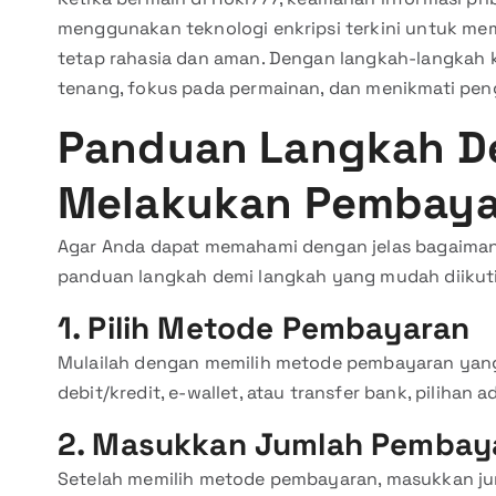
menggunakan teknologi enkripsi terkini untuk me
tetap rahasia dan aman. Dengan langkah-langkah
tenang, fokus pada permainan, dan menikmati pen
Panduan Langkah D
Melakukan Pembaya
Agar Anda dapat memahami dengan jelas bagaiman
panduan langkah demi langkah yang mudah diikuti
1. Pilih Metode Pembayaran
Mulailah dengan memilih metode pembayaran yang 
debit/kredit, e-wallet, atau transfer bank, pilihan 
2. Masukkan Jumlah Pembay
Setelah memilih metode pembayaran, masukkan ju