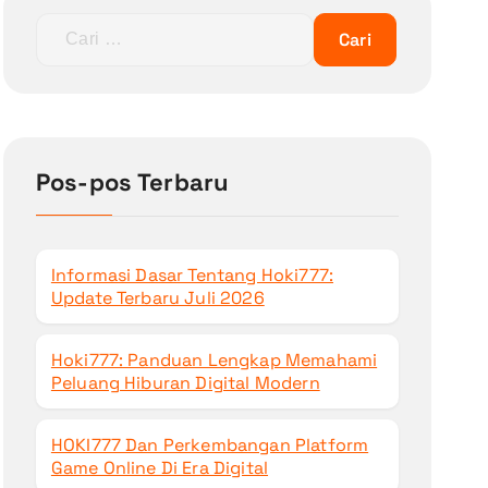
C
a
r
i
u
n
Pos-pos Terbaru
t
u
k
Informasi Dasar Tentang Hoki777:
:
Update Terbaru Juli 2026
Hoki777: Panduan Lengkap Memahami
Peluang Hiburan Digital Modern
HOKI777 Dan Perkembangan Platform
Game Online Di Era Digital