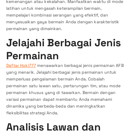
kemenangan atau kekalahan. Manfaatkan waktu di mode
latihan untuk mengasah keterampilan bermain,
mempelajari kombinasi serangan yang efektif, dan
menyesuaikan gaya bermain Anda dengan karakteristik
permainan yang dimainkan.
Jelajahi Berbagai Jenis
Permainan
Daftar Hoki777
menawarkan berbagai jenis permainan AFB
yang menarik. Jelajahi berbagai jenis permainan untuk
memperluas pengalaman bermain Anda. Cobalah
permainan satu lawan satu, pertarungan tim, atau mode
permainan khusus yang di tawarkan. Bermain dengan
variasi permainan dapat membantu Anda memahami
dinamika yang berbeda-beda dan meningkatkan
fleksibilitas strategi Anda.
Analisis Lawan dan