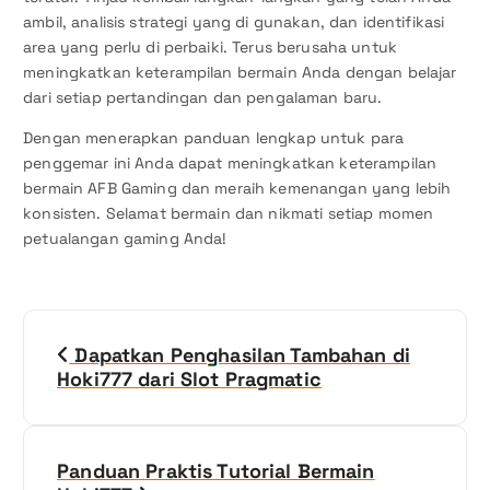
ambil, analisis strategi yang di gunakan, dan identifikasi
area yang perlu di perbaiki. Terus berusaha untuk
meningkatkan keterampilan bermain Anda dengan belajar
dari setiap pertandingan dan pengalaman baru.
Dengan menerapkan panduan lengkap untuk para
penggemar ini Anda dapat meningkatkan keterampilan
bermain AFB Gaming dan meraih kemenangan yang lebih
konsisten. Selamat bermain dan nikmati setiap momen
petualangan gaming Anda!
N
Dapatkan Penghasilan Tambahan di
a
Hoki777 dari Slot Pragmatic
v
i
Panduan Praktis Tutorial Bermain