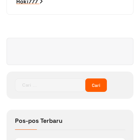
Hoki777
g
a
s
i
p
o
C
s
a
r
i
u
n
Pos-pos Terbaru
t
u
k