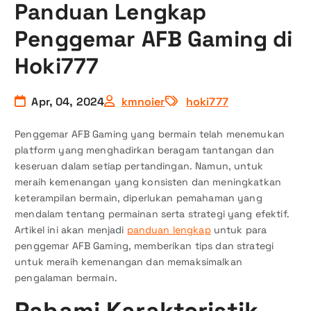
Panduan Lengkap
Penggemar AFB Gaming di
Hoki777
Apr, 04, 2024
kmnoier
hoki777
Penggemar AFB Gaming yang bermain telah menemukan
platform yang menghadirkan beragam tantangan dan
keseruan dalam setiap pertandingan. Namun, untuk
meraih kemenangan yang konsisten dan meningkatkan
keterampilan bermain, diperlukan pemahaman yang
mendalam tentang permainan serta strategi yang efektif.
Artikel ini akan menjadi
panduan lengkap
untuk para
penggemar AFB Gaming, memberikan tips dan strategi
untuk meraih kemenangan dan memaksimalkan
pengalaman bermain.
Pahami Karakteristik