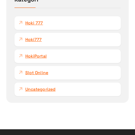
Hoki 777
Hoki777
HokiPortal
Slot Online
Uncategorized