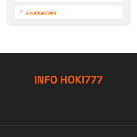
Uncategorized
I
7
K
O
7
I
H
N
O
F
7