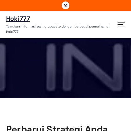
L
e
w
Hoki777
a
Temukan informasi paling upadate dengan berbagai permainan di
t
Hoki777
i
k
e
k
o
n
HOKI777
»
Perbarui Strategi Anda saat Bermain di HOKI777
t
HOKI777
»
Perbarui Strategi Anda saat Bermain di
e
HOKI777
n
Perbarui Strategi Anda