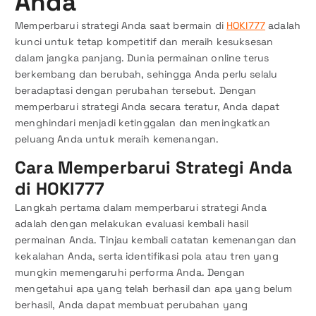
Anda
Memperbarui strategi Anda saat bermain di
HOKI777
adalah
kunci untuk tetap kompetitif dan meraih kesuksesan
dalam jangka panjang. Dunia permainan online terus
berkembang dan berubah, sehingga Anda perlu selalu
beradaptasi dengan perubahan tersebut. Dengan
memperbarui strategi Anda secara teratur, Anda dapat
menghindari menjadi ketinggalan dan meningkatkan
peluang Anda untuk meraih kemenangan.
Cara Memperbarui Strategi Anda
di HOKI777
Langkah pertama dalam memperbarui strategi Anda
adalah dengan melakukan evaluasi kembali hasil
permainan Anda. Tinjau kembali catatan kemenangan dan
kekalahan Anda, serta identifikasi pola atau tren yang
mungkin memengaruhi performa Anda. Dengan
mengetahui apa yang telah berhasil dan apa yang belum
berhasil, Anda dapat membuat perubahan yang