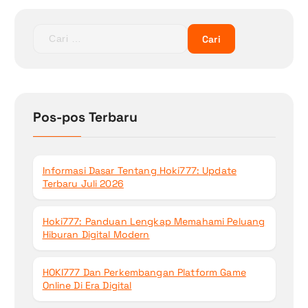
o
C
s
a
r
i
u
n
Pos-pos Terbaru
t
u
k
Informasi Dasar Tentang Hoki777: Update
:
Terbaru Juli 2026
Hoki777: Panduan Lengkap Memahami Peluang
Hiburan Digital Modern
HOKI777 Dan Perkembangan Platform Game
Online Di Era Digital