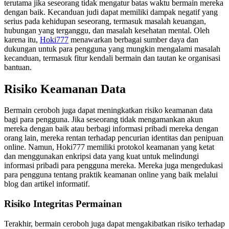
terutama jika seseorang tidak mengatur batas waktu bermain mereka
dengan baik. Kecanduan judi dapat memiliki dampak negatif yang
serius pada kehidupan seseorang, termasuk masalah keuangan,
hubungan yang terganggu, dan masalah kesehatan mental. Oleh
karena itu,
Hoki777
menawarkan berbagai sumber daya dan
dukungan untuk para pengguna yang mungkin mengalami masalah
kecanduan, termasuk fitur kendali bermain dan tautan ke organisasi
bantuan.
Risiko Keamanan Data
Bermain ceroboh juga dapat meningkatkan risiko keamanan data
bagi para pengguna. Jika seseorang tidak mengamankan akun
mereka dengan baik atau berbagi informasi pribadi mereka dengan
orang lain, mereka rentan terhadap pencurian identitas dan penipuan
online. Namun, Hoki777 memiliki protokol keamanan yang ketat
dan menggunakan enkripsi data yang kuat untuk melindungi
informasi pribadi para pengguna mereka. Mereka juga mengedukasi
para pengguna tentang praktik keamanan online yang baik melalui
blog dan artikel informatif.
Risiko Integritas Permainan
Terakhir, bermain ceroboh juga dapat mengakibatkan risiko terhadap