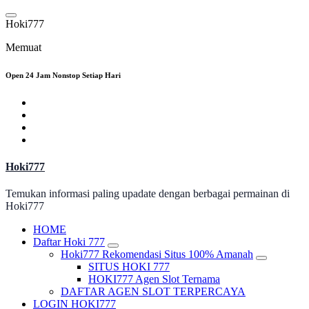
Lewati
ke
H
o
k
i
7
7
7
konten
Memuat
Open 24 Jam Nonstop Setiap Hari
Hoki777
Temukan informasi paling upadate dengan berbagai permainan di
Hoki777
HOME
Daftar Hoki 777
Hoki777 Rekomendasi Situs 100% Amanah
SITUS HOKI 777
HOKI777 Agen Slot Ternama
DAFTAR AGEN SLOT TERPERCAYA
LOGIN HOKI777