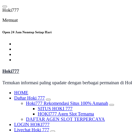
Lewati
ke
H
o
k
i
7
7
7
konten
Memuat
Open 24 Jam Nonstop Setiap Hari
Hoki777
Temukan informasi paling upadate dengan berbagai permainan di Ho
HOME
Daftar Hoki 777
Hoki777 Rekomendasi Situs 100% Amanah
SITUS HOKI 777
HOKI777 Agen Slot Ternama
DAFTAR AGEN SLOT TERPERCAYA
LOGIN HOKI777
Livechat Hoki 777