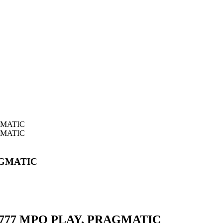
GMATIC
GMATIC
AGMATIC
777 MPO PLAY, PRAGMATIC