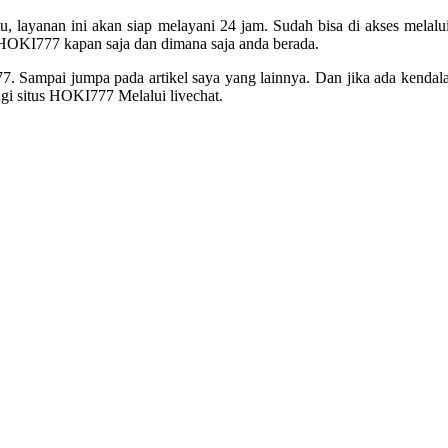
u, layanan ini akan siap melayani 24 jam. Sudah bisa di akses melalu
 HOKI777 kapan saja dan dimana saja anda berada.
77. Sampai jumpa pada artikel saya yang lainnya. Dan jika ada kendal
gi situs HOKI777 Melalui livechat.