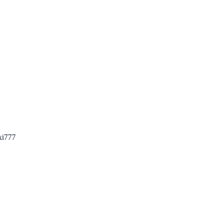
ki777