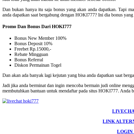
Dan bukan hanya itu saja bonus yang akan anda dapatkan. Tapi ma
anda dapatkan saat bergabung dengan HOKI777? Ini dia bonus yang 
Promo Dan Bonus Dari HOKI777
Bonus New Member 100%
Bonus Deposit 10%
Freebet Rp.15000,-
Rebate Mingguan
Bonus Referral
Diskon Permainan Togel
Dan akan ada banyak lagi kejutan yang bisa anda dapatkan saat be
Jadi jika anda berminat dan ingin mencoba bermain judi online meng
membutuhkan bantuan untuk mendaftar pada situs HOKI777. Anda bi
LIVECHA
LINK ALTER
LOGIN