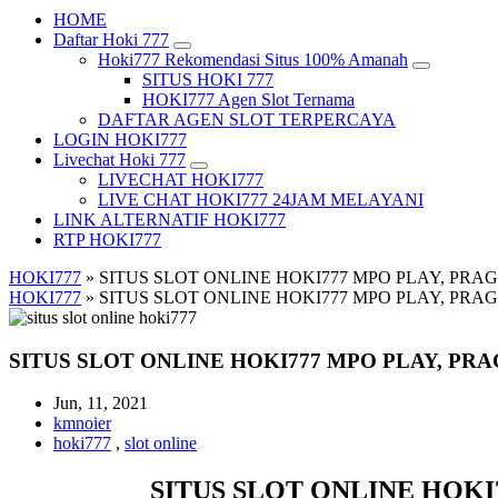
HOME
Daftar Hoki 777
Hoki777 Rekomendasi Situs 100% Amanah
SITUS HOKI 777
HOKI777 Agen Slot Ternama
DAFTAR AGEN SLOT TERPERCAYA
LOGIN HOKI777
Livechat Hoki 777
LIVECHAT HOKI777
LIVE CHAT HOKI777 24JAM MELAYANI
LINK ALTERNATIF HOKI777
RTP HOKI777
HOKI777
»
SITUS SLOT ONLINE HOKI777 MPO PLAY, PRA
HOKI777
»
SITUS SLOT ONLINE HOKI777 MPO PLAY, PRA
SITUS SLOT ONLINE HOKI777 MPO PLAY, PR
Jun, 11, 2021
kmnoier
hoki777
,
slot online
SITUS SLOT ONLINE HOKI