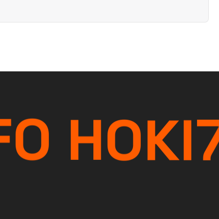
F
O
H
O
K
I