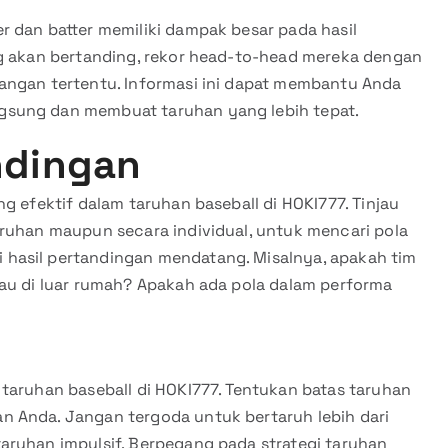
r dan batter memiliki dampak besar pada hasil
ng akan bertanding, rekor head-to-head mereka dengan
angan tertentu. Informasi ini dapat membantu Anda
gsung dan membuat taruhan yang lebih tepat.
ndingan
g efektif dalam taruhan baseball di HOKI777. Tinjau
uruhan maupun secara individual, untuk mencari pola
hasil pertandingan mendatang. Misalnya, apakah tim
tau di luar rumah? Apakah ada pola dalam performa
taruhan baseball di HOKI777. Tentukan batas taruhan
n Anda. Jangan tergoda untuk bertaruh lebih dari
aruhan impulsif. Berpegang pada strategi taruhan