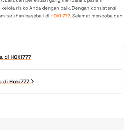
7. Lakukan penelitian yang mendalam, pahami
 kelola risiko Anda dengan baik. Dengan konsistensi
am taruhan baseball di
HOKI 777
. Selamat mencoba dan
a di HOKI777
s di Hoki777