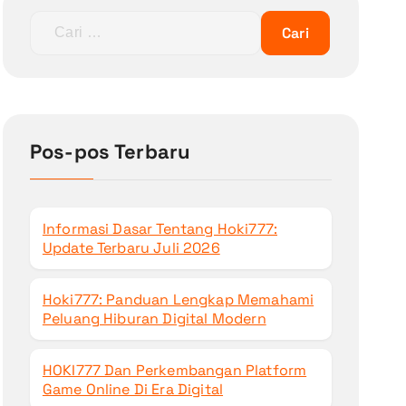
C
a
r
i
u
n
Pos-pos Terbaru
t
u
k
Informasi Dasar Tentang Hoki777:
:
Update Terbaru Juli 2026
Hoki777: Panduan Lengkap Memahami
Peluang Hiburan Digital Modern
HOKI777 Dan Perkembangan Platform
Game Online Di Era Digital