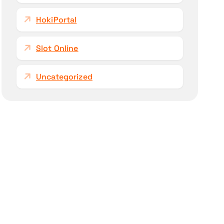
HokiPortal
Slot Online
Uncategorized