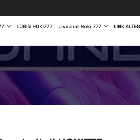
77
LOGIN HOKI777
Livechat Hoki 777
LINK ALTE
HOKI777
»
Strategi Jitu Taruhan Baseball di HOKI777
HOKI777
»
Strategi Jitu Taruhan Baseball di HOKI777