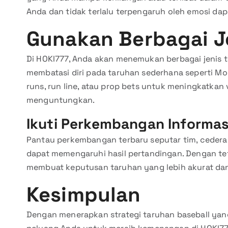
Anda dan tidak terlalu terpengaruh oleh emosi da
Gunakan Berbagai J
Di HOKI777, Anda akan menemukan berbagai jenis t
membatasi diri pada taruhan sederhana seperti Mon
runs, run line, atau prop bets untuk meningkatkan
menguntungkan.
Ikuti Perkembangan Informas
Pantau perkembangan terbaru seputar tim, cedera 
dapat memengaruhi hasil pertandingan. Dengan tet
membuat keputusan taruhan yang lebih akurat dan
Kesimpulan
Dengan menerapkan strategi taruhan baseball yang