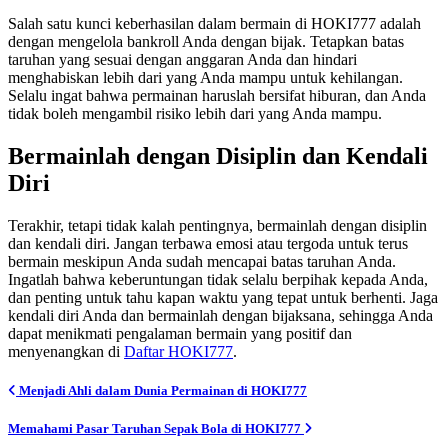
Salah satu kunci keberhasilan dalam bermain di HOKI777 adalah
dengan mengelola bankroll Anda dengan bijak. Tetapkan batas
taruhan yang sesuai dengan anggaran Anda dan hindari
menghabiskan lebih dari yang Anda mampu untuk kehilangan.
Selalu ingat bahwa permainan haruslah bersifat hiburan, dan Anda
tidak boleh mengambil risiko lebih dari yang Anda mampu.
Bermainlah dengan Disiplin dan Kendali
Diri
Terakhir, tetapi tidak kalah pentingnya, bermainlah dengan disiplin
dan kendali diri. Jangan terbawa emosi atau tergoda untuk terus
bermain meskipun Anda sudah mencapai batas taruhan Anda.
Ingatlah bahwa keberuntungan tidak selalu berpihak kepada Anda,
dan penting untuk tahu kapan waktu yang tepat untuk berhenti. Jaga
kendali diri Anda dan bermainlah dengan bijaksana, sehingga Anda
dapat menikmati pengalaman bermain yang positif dan
menyenangkan di
Daftar HOKI777
.
Navigasi
Menjadi Ahli dalam Dunia Permainan di HOKI777
pos
Memahami Pasar Taruhan Sepak Bola di HOKI777