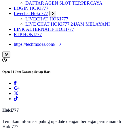
DAFTAR AGEN SLOT TERPERCAYA
LOGIN HOKI777
Livechat Hoki 777
LIVECHAT HOKI777
LIVE CHAT HOKI777 24JAM MELAYANI
LINK ALTERNATIF HOKI777
RTP HOKI777
https://techmodes.com/
Open 24 Jam Nonstop Setiap Hari
Hoki777
Temukan informasi paling upadate dengan berbagai permainan di
Hoki777